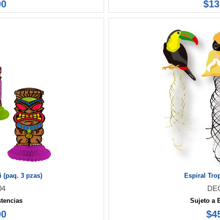
00
$13
 (paq. 3 pzas)
Espiral Trop
04
DE
stencias
Sujeto a 
00
$4