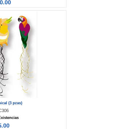
0.00
ical (3 pzas)
C306
Existencias
5.00