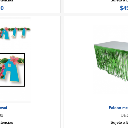
stencias
Sujeto a 
00
$4
awai
Faldon met
99
DE
stencias
Sujeto a 