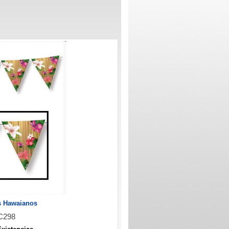
s Hawaianos
C298