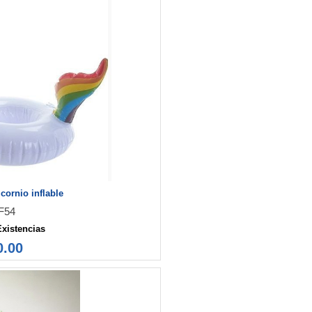
cornio inflable
F54
Existencias
0.00