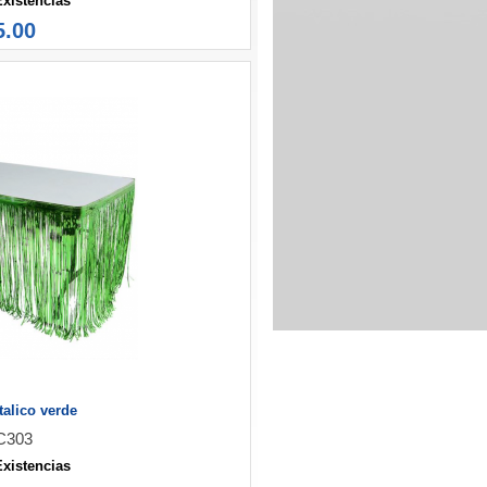
Existencias
5.00
alico verde
C303
Existencias