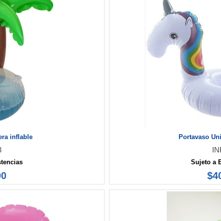
ra inflable
Portavaso Uni
3
IN
stencias
Sujeto a 
00
$4