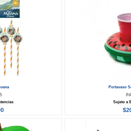
Moana
Portavaso Sa
5
IN
stencias
Sujeto a 
00
$2