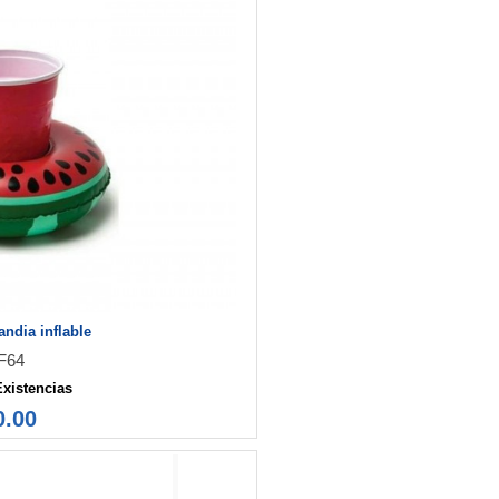
ndia inflable
F64
Existencias
0.00