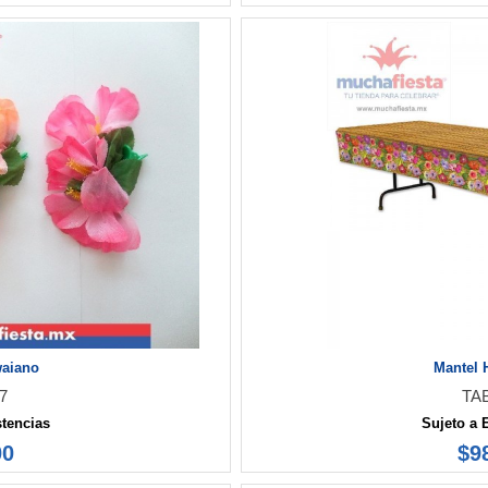
waiano
Mantel 
7
TA
stencias
Sujeto a 
00
$9