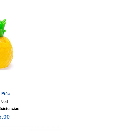
 Piña
K63
Existencias
5.00