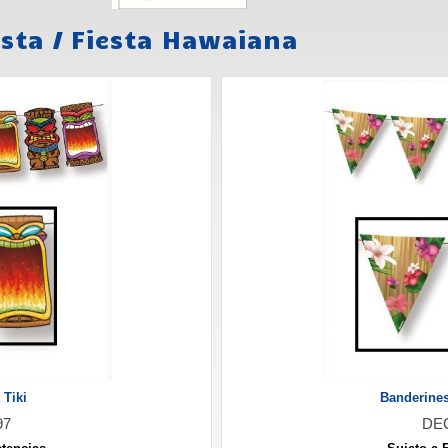
esta
/
Fiesta Hawaiana
 Tiki
Banderine
97
DE