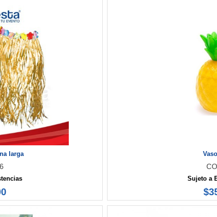
na larga
Vaso
6
CO
stencias
Sujeto a 
00
$3