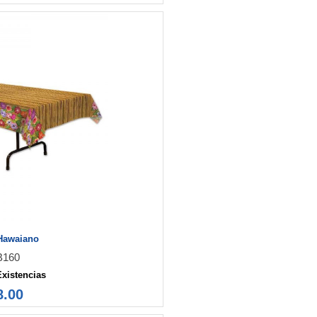
Hawaiano
B160
Existencias
8.00