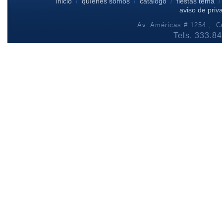
inicio
/
quíenes somos
/
catálogo
/
fiestas tema
aviso de priv
Av. Américas # 1254 , Co
Tels. 333.8