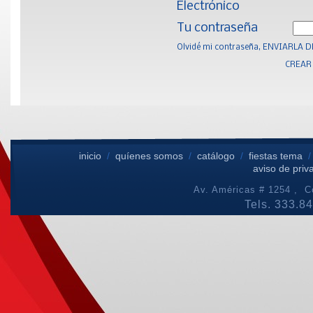
Electrónico
Tu contraseña
Olvidé mi contraseña, ENVIARLA
CREAR
inicio
/
quíenes somos
/
catálogo
/
fiestas tema
aviso de priv
Av. Américas # 1254 , Co
Tels. 333.8