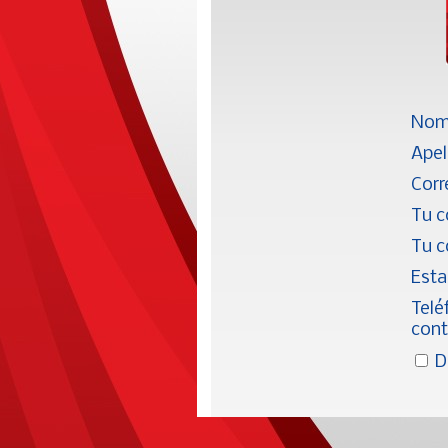
Nom
Apel
Corr
Tu c
Tu c
Est
Telé
cont
Da