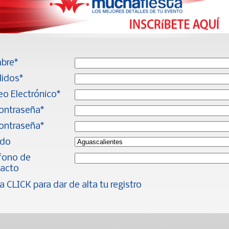
bre*
lidos*
eo Electrónico*
ontraseña*
ontraseña*
ado
fono de
acto
 CLICK para dar de alta tu registro