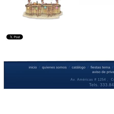
inicio
/
quíenes somos
/
catálogo
/
fiestas tema
aviso de priv
Av. Américas # 1254 , Co
Tels. 333.8