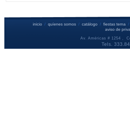
inicio
/
quíenes somos
/
catálogo
/
fiestas tema
aviso de priv
Av. Américas # 1254 , Co
Tels. 333.8