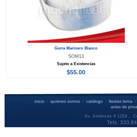
Gorra Marinero Blanco
SOM13
Sujeto a Existencias
$55.00
inicio
/
quíenes somos
/
catálogo
/
fiestas tema
aviso de priv
Av. Américas # 1254 , Co
Tels. 333.8