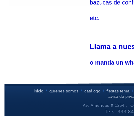
bazucas de confe
etc.
Llama a nuest
o manda un wha
inicio
/
quíenes somos
/
catálogo
/
fiestas tema
aviso de priv
Av. Américas # 1254 , Co
Tels. 333.8