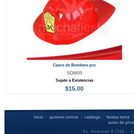
Casco de Bombero pvc
SOM09
Sujeto a Existencias
$15.00
inicio
/
quíenes somos
/
catálogo
/
fiestas tema
aviso de priv
Av. Américas # 1254 , Co