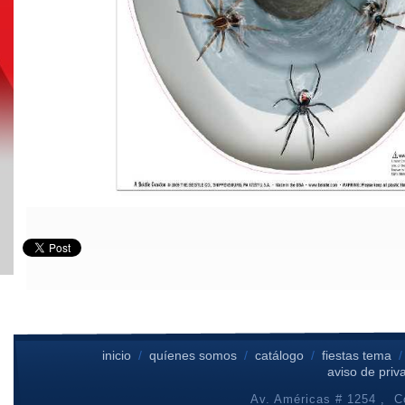
inicio
/
quíenes somos
/
catálogo
/
fiestas tema
aviso de priv
Av. Américas # 1254 , Co