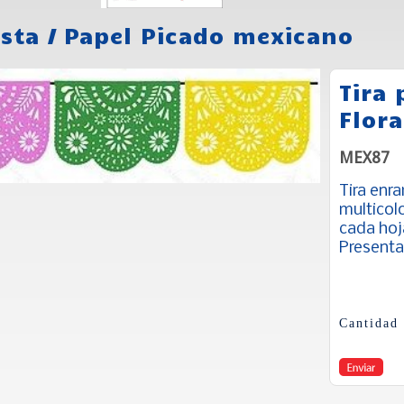
esta
/
Papel Picado mexicano
Tira 
Flora
MEX87
Tira enr
multicolo
cada hoj
Presentac
Cantidad