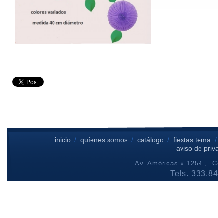
inicio
/
quíenes somos
/
catálogo
/
fiestas tema
aviso de priv
Av. Américas # 1254 , Co
Tels. 333.8