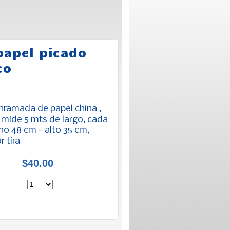
papel picado
co
enramada de papel china ,
a mide 5 mts de largo, cada
ho 48 cm - alto 35 cm,
r tira
$40.00