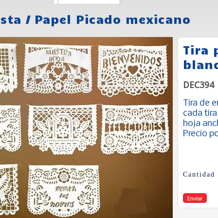
esta
/
Papel Picado mexicano
Tira 
blan
DEC394
Tira de 
cada tir
hoja anc
Precio po
Cantidad