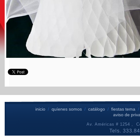
inicio
/
quíenes somos
/
catálogo
/
fiestas tema
aviso de priv
Av. Américas # 1254 , Co
Tels. 333.8