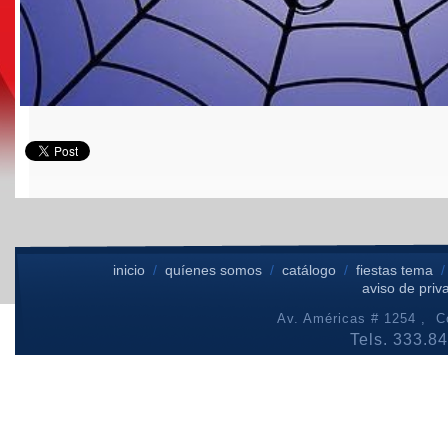
inicio
/
quíenes somos
/
catálogo
/
fiestas tema
aviso de priv
Av. Américas # 1254 , Co
Tels. 333.8