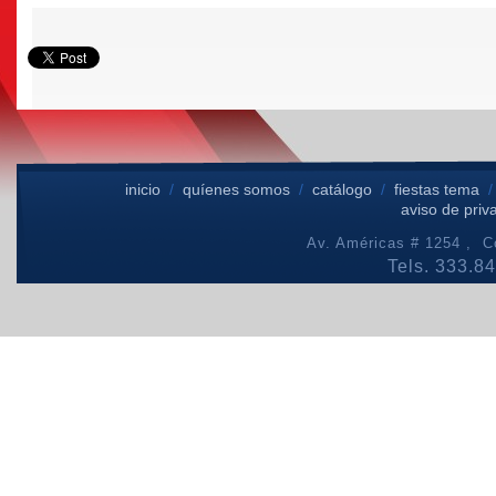
inicio
/
quíenes somos
/
catálogo
/
fiestas tema
aviso de priv
Av. Américas # 1254 , Co
Tels. 333.8