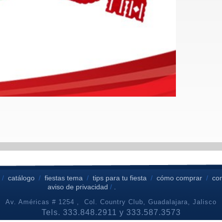
/
catálogo
/
fiestas tema
/
tips para tu fiesta
/
cómo comprar
/
co
aviso de privacidad
/
.
Av. Américas # 1254 , Col. Country Club, Guadalajara, Jalisco
Tels. 333.848.2911 y 333.587.3573