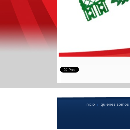
inicio
/
quíenes somos