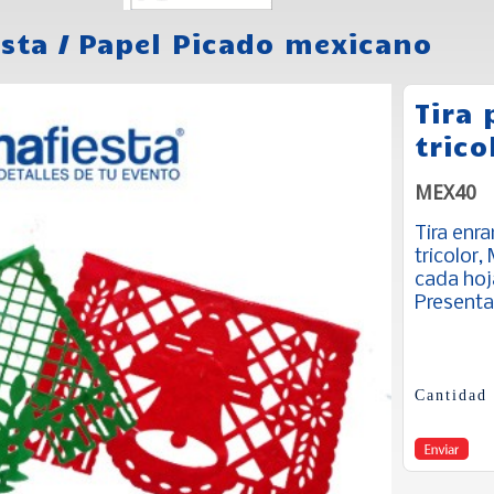
esta
/
Papel Picado mexicano
Tira 
trico
MEX40
Tira enr
tricolor,
cada hoj
Presentac
Cantidad