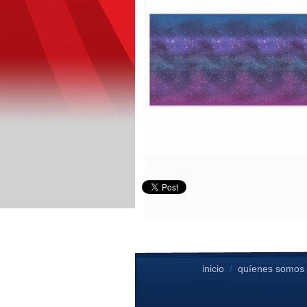
inicio
/
quíenes somos