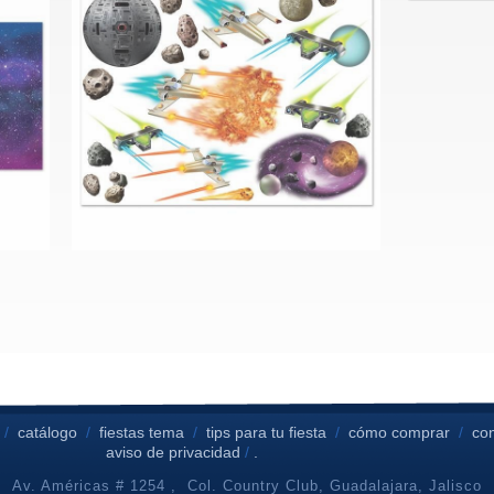
/
catálogo
/
fiestas tema
/
tips para tu fiesta
/
cómo comprar
/
co
aviso de privacidad
/
.
Av. Américas # 1254 , Col. Country Club, Guadalajara, Jalisco