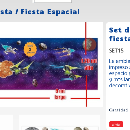
esta
/
Fiesta Espacial
Set 
fiest
SET15
La ambien
impreso 
espacio g
9 mts lar
decorati
Cantidad