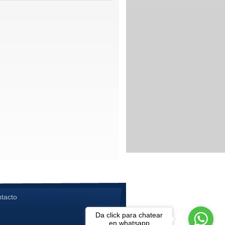
ntacto
Da click para chatear
en whatsapp