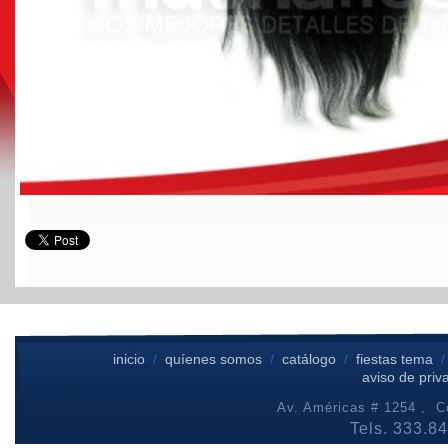
inicio
/
quíenes somos
/
catálogo
/
fiestas tema
aviso de priv
Av. Américas # 1254 , Co
Tels. 333.8