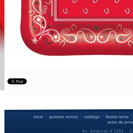
inicio
/
quíenes somos
/
catálogo
/
fiestas tema
aviso de priv
Av. Américas # 1254 , Co