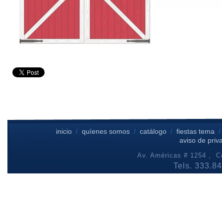
inicio
/
quíenes somos
/
catálogo
/
fiestas tema
aviso de priv
Av. Américas # 1254 , Co
Tels. 333.8