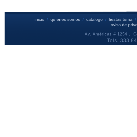
inicio
/
quíenes somos
/
catálogo
/
fiestas tema
aviso de priv
Av. Américas # 1254 , Co
Tels. 333.8