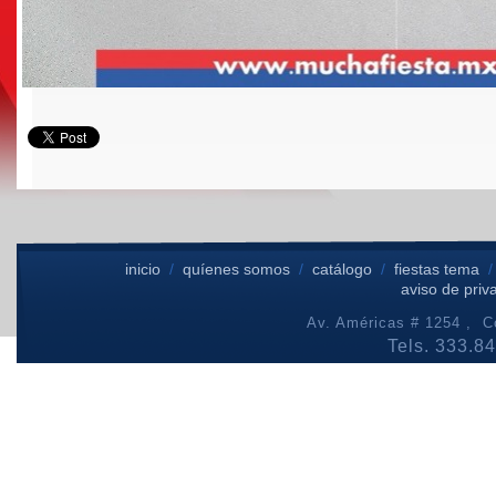
inicio
/
quíenes somos
/
catálogo
/
fiestas tema
aviso de priv
Av. Américas # 1254 , Co
Tels. 333.8