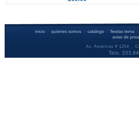
inicio
/
quíenes somos
/
catálogo
/
fiestas tema
aviso de priv
Av. Américas # 1254 , Co
Tels. 333.8