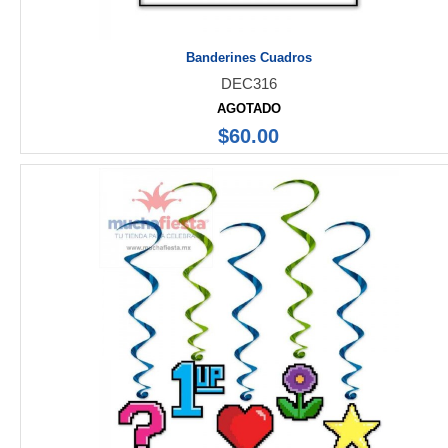
Banderines Cuadros
DEC316
AGOTADO
$60.00