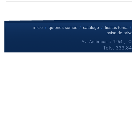
inicio
/
quíenes somos
/
catálogo
/
fiestas tema
aviso de priv
Av. Américas # 1254 , Co
Tels. 333.8