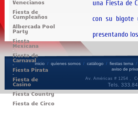
una Fiesta de 
Venecianos
-
Fiesta de
Cumpleaños
con su bigote
-
Albercada Pool
Party
presentando lo
-
Fiesta
Mexicana
-
Fiesta de
Carnaval
inicio
/
quíenes somos
/
catálogo
/
fiestas tema
-
Fiesta Pirata
aviso de priv
-
Fiesta de
Av. Américas # 1254 , Co
Casino
Tels. 333.8
.
Fiesta Country
-
Fiesta de Circo
-