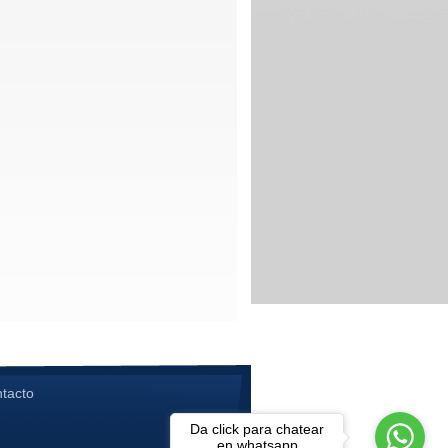
ntacto
Da click para chatear
en whatsapp