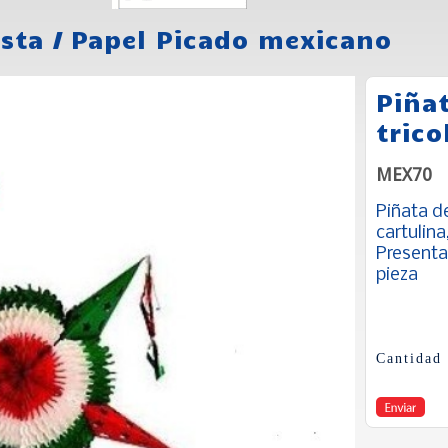
esta
/
Papel Picado mexicano
Piña
trico
MEX70
Piñata de
cartulin
Presentac
pieza
Cantidad