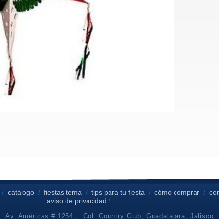
/
catálogo
/
fiestas tema
/
tips para tu fiesta
/
cómo comprar
/
co
aviso de privacidad
/
.
Av. Américas # 1254 , Col. Country Club, Guadalajara, Jalisco