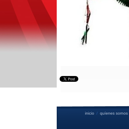
inicio
/
quíenes somos