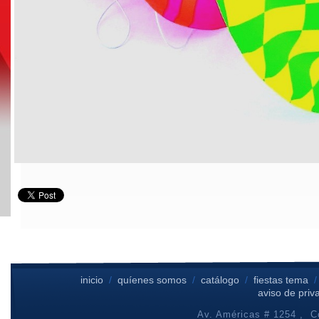
inicio
/
quíenes somos
/
catálogo
/
fiestas tema
aviso de priv
Av. Américas # 1254 , Co