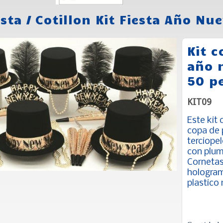
esta
/
Cotillon Kit Fiesta Año Nu
Kit c
año 
50 p
KIT09
Este kit
copa de 
terciope
con plum
Cornetas
holograma
plastico