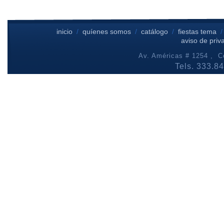
inicio
/
quíenes somos
/
catálogo
/
fiestas tema
aviso de priv
Av. Américas # 1254 , Co
Tels. 333.8